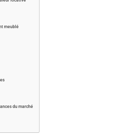
aleur locative
ent meublé
ves
ndances du marché